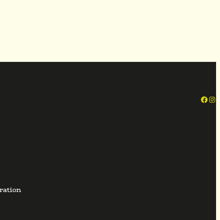
Face
In
ration