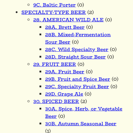
9C. Baltic Porter
(0)
SPECIALTY-TYPE BEER
(2)
28. AMERICAN WILD ALE
(0)
28A. Brett Beer
(0)
28B. Mixed-Fermentation
Sour Beer
(0)
28C. Wild Specialty Beer
(0)
28D. Straight Sour Beer
(0)
29. FRUIT BEER
(0)
29A. Fruit Beer
(0)
29B. Fruit and Spice Beer
(0)
29C. Specialty Fruit Beer
(0)
29D. Grape Ale
(0)
30. SPICED BEER
(2)
30A. Spice, Herb, or Vegetable
Beer
(0)
30B. Autumn Seasonal Beer
(1)