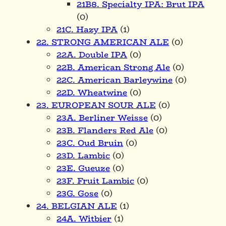
21B8. Specialty IPA: Brut IPA
(0)
21C. Hazy IPA
(1)
22. STRONG AMERICAN ALE
(0)
22A. Double IPA
(0)
22B. American Strong Ale
(0)
22C. American Barleywine
(0)
22D. Wheatwine
(0)
23. EUROPEAN SOUR ALE
(0)
23A. Berliner Weisse
(0)
23B. Flanders Red Ale
(0)
23C. Oud Bruin
(0)
23D. Lambic
(0)
23E. Gueuze
(0)
23F. Fruit Lambic
(0)
23G. Gose
(0)
24. BELGIAN ALE
(1)
24A. Witbier
(1)