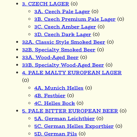
3. CZECH LAGER
(0)
3A. Czech Pale Lager
(0)
3B. Czech Premium Pale Lager
(0)
3C. Czech Amber Lager
(0)
3D. Czech Dark Lager
(0)
32A. Classic Style Smoked Beer
(0)
32B. Specialty Smoked Beer
(0)
33A. Wood-Aged Beer
(0)
33B. Specialty Wood-Aged Beer
(0)
4. PALE MALTY EUROPEAN LAGER
(0)
4A. Munich Helles
(0)
4B. Festbier
(0)
4C. Helles Bock
(0)
5. PALE BITTER EUROPEAN BEER
(0)
5A. German Leichtbier
(0)
5C. German Helles Exportbier
(0)
5D. German Pils
(0)