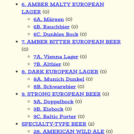
6. AMBER MALTY EUROPEAN
LAGER
(0)
6A. Märzen
(0)
6B. Rauchbier
(0)
6C. Dunkles Bock
(0)
7. AMBER BITTER EUROPEAN BEER
(0)
7A. Vienna Lager
(0)
7B. Altbier
(0)
8. DARK EUROPEAN LAGER
(0)
8A. Munich Dunkel
(0)
8B. Schwarzbier
(0)
9. STRONG EUROPEAN BEER
(0)
9A. Doppelbock
(0)
9B. Eisbock
(0)
9C. Baltic Porter
(0)
SPECIALTY-TYPE BEER
(2)
28. AMERICAN WILD ALE
(0)