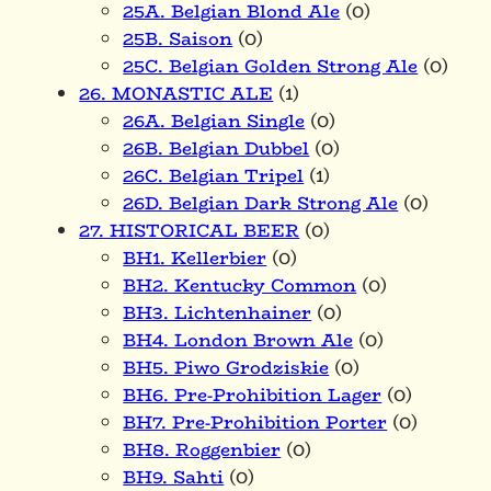
25A. Belgian Blond Ale
(0)
25B. Saison
(0)
25C. Belgian Golden Strong Ale
(0)
26. MONASTIC ALE
(1)
26A. Belgian Single
(0)
26B. Belgian Dubbel
(0)
26C. Belgian Tripel
(1)
26D. Belgian Dark Strong Ale
(0)
27. HISTORICAL BEER
(0)
BH1. Kellerbier
(0)
BH2. Kentucky Common
(0)
BH3. Lichtenhainer
(0)
BH4. London Brown Ale
(0)
BH5. Piwo Grodziskie
(0)
BH6. Pre-Prohibition Lager
(0)
BH7. Pre-Prohibition Porter
(0)
BH8. Roggenbier
(0)
BH9. Sahti
(0)