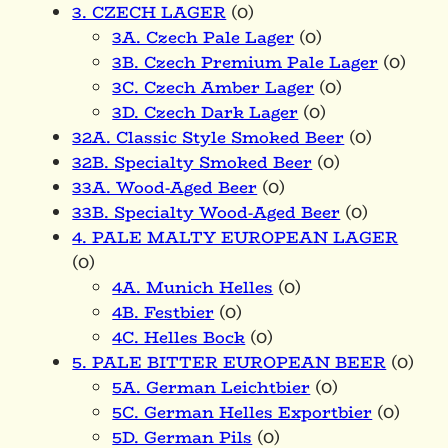
3. CZECH LAGER
(0)
3A. Czech Pale Lager
(0)
3B. Czech Premium Pale Lager
(0)
3C. Czech Amber Lager
(0)
3D. Czech Dark Lager
(0)
32A. Classic Style Smoked Beer
(0)
32B. Specialty Smoked Beer
(0)
33A. Wood-Aged Beer
(0)
33B. Specialty Wood-Aged Beer
(0)
4. PALE MALTY EUROPEAN LAGER
(0)
4A. Munich Helles
(0)
4B. Festbier
(0)
4C. Helles Bock
(0)
5. PALE BITTER EUROPEAN BEER
(0)
5A. German Leichtbier
(0)
5C. German Helles Exportbier
(0)
5D. German Pils
(0)