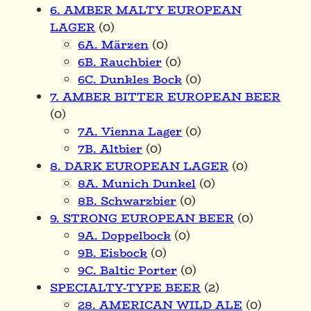
6. AMBER MALTY EUROPEAN
LAGER
(0)
6A. Märzen
(0)
6B. Rauchbier
(0)
6C. Dunkles Bock
(0)
7. AMBER BITTER EUROPEAN BEER
(0)
7A. Vienna Lager
(0)
7B. Altbier
(0)
8. DARK EUROPEAN LAGER
(0)
8A. Munich Dunkel
(0)
8B. Schwarzbier
(0)
9. STRONG EUROPEAN BEER
(0)
9A. Doppelbock
(0)
9B. Eisbock
(0)
9C. Baltic Porter
(0)
SPECIALTY-TYPE BEER
(2)
28. AMERICAN WILD ALE
(0)