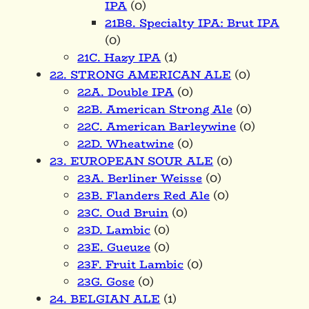
IPA
(0)
21B8. Specialty IPA: Brut IPA
(0)
21C. Hazy IPA
(1)
22. STRONG AMERICAN ALE
(0)
22A. Double IPA
(0)
22B. American Strong Ale
(0)
22C. American Barleywine
(0)
22D. Wheatwine
(0)
23. EUROPEAN SOUR ALE
(0)
23A. Berliner Weisse
(0)
23B. Flanders Red Ale
(0)
23C. Oud Bruin
(0)
23D. Lambic
(0)
23E. Gueuze
(0)
23F. Fruit Lambic
(0)
23G. Gose
(0)
24. BELGIAN ALE
(1)