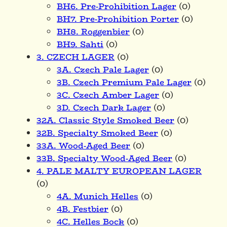
BH6. Pre-Prohibition Lager
(0)
BH7. Pre-Prohibition Porter
(0)
BH8. Roggenbier
(0)
BH9. Sahti
(0)
3. CZECH LAGER
(0)
3A. Czech Pale Lager
(0)
3B. Czech Premium Pale Lager
(0)
3C. Czech Amber Lager
(0)
3D. Czech Dark Lager
(0)
32A. Classic Style Smoked Beer
(0)
32B. Specialty Smoked Beer
(0)
33A. Wood-Aged Beer
(0)
33B. Specialty Wood-Aged Beer
(0)
4. PALE MALTY EUROPEAN LAGER
(0)
4A. Munich Helles
(0)
4B. Festbier
(0)
4C. Helles Bock
(0)