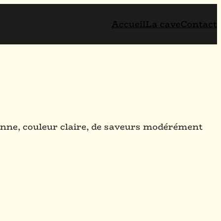
Accueil
La cave
Contact
enne, couleur claire, de saveurs modérément