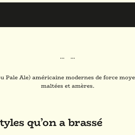
·
·
·
·
·
·
 (ou Pale Ale) américaine modernes de force moy
maltées et amères.
tyles qu’on a brassé