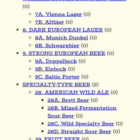
(0)
7A. Vienna Lager
(0)
7B. Altbier
(0)
8. DARK EUROPEAN LAGER
(0)
8A. Munich Dunkel
(0)
8B. Schwarzbier
(0)
9. STRONG EUROPEAN BEER
(0)
9A. Doppelbock
(0)
9B. Eisbock
(0)
9C. Baltic Porter
(0)
SPECIALTY-TYPE BEER
(2)
28. AMERICAN WILD ALE
(0)
28A. Brett Beer
(0)
28B. Mixed-Fermentation
Sour Beer
(0)
28C. Wild Specialty Beer
(0)
28D. Straight Sour Beer
(0)
29. FRUIT BEER
(0)