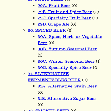
29A. Fruit Beer
(0)
29B. Fruit and Spice Beer
(0)
29C. Specialty Fruit Beer
(0)
29D. Grape Ale
(0)
30. SPICED BEER
(2)
30A. Spice, Herb, or Vegetable
Beer
(0)
30B. Autumn Seasonal Beer
(1)
30C. Winter Seasonal Beer
(1)
30D. Specialty Spice Beer
(0)
31. ALTERNATIVE
FERMENTABLES BEER
(0)
31A. Alternative Grain Beer
(0)
31B. Alternative Sugar Beer
(0)
32. SMOKED BEER
(0)