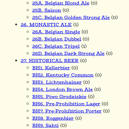
25A. Belgian Blond Ale
(0)
25B. Saison
(0)
25C. Belgian Golden Strong Ale
(0)
26. MONASTIC ALE
(1)
26A. Belgian Single
(0)
26B. Belgian Dubbel
(0)
26C. Belgian Tripel
(1)
26D. Belgian Dark Strong Ale
(0)
27. HISTORICAL BEER
(0)
BH1. Kellerbier
(0)
BH2. Kentucky Common
(0)
BH3. Lichtenhainer
(0)
BH4. London Brown Ale
(0)
BH5. Piwo Grodziskie
(0)
BH6. Pre-Prohibition Lager
(0)
BH7. Pre-Prohibition Porter
(0)
BH8. Roggenbier
(0)
BH9. Sahti
(0)