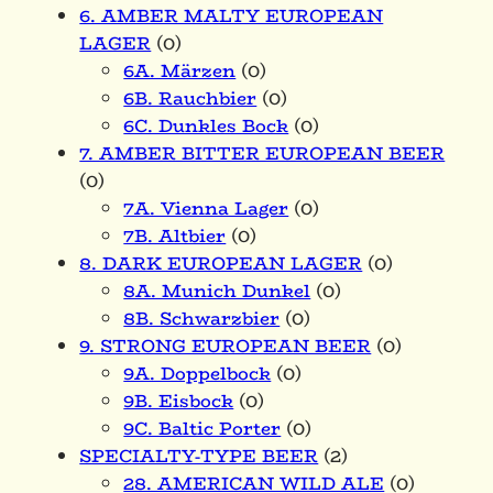
6. AMBER MALTY EUROPEAN
LAGER
(0)
6A. Märzen
(0)
6B. Rauchbier
(0)
6C. Dunkles Bock
(0)
7. AMBER BITTER EUROPEAN BEER
(0)
7A. Vienna Lager
(0)
7B. Altbier
(0)
8. DARK EUROPEAN LAGER
(0)
8A. Munich Dunkel
(0)
8B. Schwarzbier
(0)
9. STRONG EUROPEAN BEER
(0)
9A. Doppelbock
(0)
9B. Eisbock
(0)
9C. Baltic Porter
(0)
SPECIALTY-TYPE BEER
(2)
28. AMERICAN WILD ALE
(0)