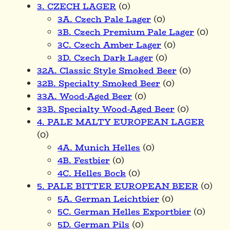
3. CZECH LAGER
(0)
3A. Czech Pale Lager
(0)
3B. Czech Premium Pale Lager
(0)
3C. Czech Amber Lager
(0)
3D. Czech Dark Lager
(0)
32A. Classic Style Smoked Beer
(0)
32B. Specialty Smoked Beer
(0)
33A. Wood-Aged Beer
(0)
33B. Specialty Wood-Aged Beer
(0)
4. PALE MALTY EUROPEAN LAGER
(0)
4A. Munich Helles
(0)
4B. Festbier
(0)
4C. Helles Bock
(0)
5. PALE BITTER EUROPEAN BEER
(0)
5A. German Leichtbier
(0)
5C. German Helles Exportbier
(0)
5D. German Pils
(0)