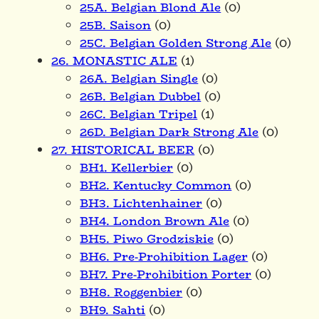
25A. Belgian Blond Ale
(0)
25B. Saison
(0)
25C. Belgian Golden Strong Ale
(0)
26. MONASTIC ALE
(1)
26A. Belgian Single
(0)
26B. Belgian Dubbel
(0)
26C. Belgian Tripel
(1)
26D. Belgian Dark Strong Ale
(0)
27. HISTORICAL BEER
(0)
BH1. Kellerbier
(0)
BH2. Kentucky Common
(0)
BH3. Lichtenhainer
(0)
BH4. London Brown Ale
(0)
BH5. Piwo Grodziskie
(0)
BH6. Pre-Prohibition Lager
(0)
BH7. Pre-Prohibition Porter
(0)
BH8. Roggenbier
(0)
BH9. Sahti
(0)