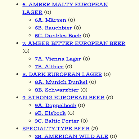
6. AMBER MALTY EUROPEAN
LAGER
(0)
6A. Märzen
(0)
6B. Rauchbier
(0)
6C. Dunkles Bock
(0)
7. AMBER BITTER EUROPEAN BEER
(0)
7A. Vienna Lager
(0)
7B. Altbier
(0)
8. DARK EUROPEAN LAGER
(0)
8A. Munich Dunkel
(0)
8B. Schwarzbier
(0)
9. STRONG EUROPEAN BEER
(0)
9A. Doppelbock
(0)
9B. Eisbock
(0)
9C. Baltic Porter
(0)
SPECIALTY-TYPE BEER
(2)
28. AMERICAN WILD ALE
(0)