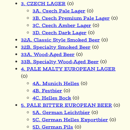
3. CZECH LAGER
(0)
3A. Czech Pale Lager
(0)
3B. Czech Premium Pale Lager
(0)
3C. Czech Amber Lager
(0)
3D. Czech Dark Lager
(0)
32A. Classic Style Smoked Beer
(0)
32B. Specialty Smoked Beer
(0)
33A. Wood-Aged Beer
(0)
33B. Specialty Wood-Aged Beer
(0)
4. PALE MALTY EUROPEAN LAGER
(0)
4A. Munich Helles
(0)
4B. Festbier
(0)
4C. Helles Bock
(0)
5. PALE BITTER EUROPEAN BEER
(0)
5A. German Leichtbier
(0)
5C. German Helles Exportbier
(0)
5D. German Pils
(0)